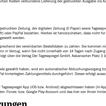
ichen Kosten verbundene Lieferung der gedruckten Ausgabe ins A
druckten Zeitung, der digitalen Zeitung (E-Paper) sowie Tagesspie
) oder PayPal bezahlen. Hierbei ist hervorzuheben, dass nicht für
gestellt werden.
tsprechend der vereinbarten Bestelldaten zu zahlen. Sie kommen mi
n in Verzug, wenn Sie nicht innerhalb von 14 Tagen nach Zugang de
gt über die Verlag Der Tagesspiegel GmbH, Askanischer Platz 3 1
ode gewählt haben, wird ein automatischer Abbuchungsvorgang bz
al hinterlegten Zahlungsmittels durchgeführt. Dieser erfolgt auss
r Tagesspiegel App (iOS bzw. Android) abgeschlossen haben (In-Ap
n iTunes- bzw. Google Play-Account und das hier von Ihnen hinter
rungen