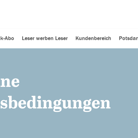
k-Abo
Leser werben Leser
Kundenbereich
Potsdam
ine
tsbedingungen