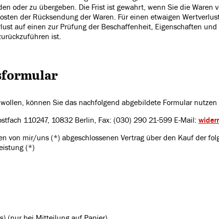
n oder zu übergeben. Die Frist ist gewahrt, wenn Sie die Waren vo
Kosten der Rücksendung der Waren. Für einen etwaigen Wertverlus
ust auf einen zur Prüfung der Beschaffenheit, Eigenschaften und
urückzuführen ist.
sformular
 wollen, können Sie das nachfolgend abgebildete Formular nutze
stfach 110247, 10832 Berlin, Fax: (030) 290 21-599 E-Mail:
wider
 den von mir/uns (*) abgeschlossenen Vertrag über den Kauf der fo
eistung (*)
s) (nur bei Mitteilung auf Papier)