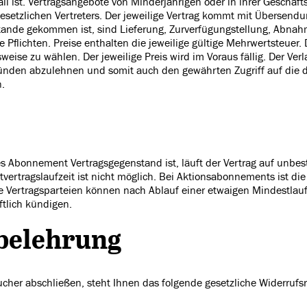
all ist. Vertragsangebote von Minderjährigen oder in ihrer Geschäf
setzlichen Vertreters. Der jeweilige Vertrag kommt mit Übersendu
stande gekommen ist, sind Lieferung, Zurverfügungstellung, Abna
 Pflichten. Preise enthalten die jeweilige gültige Mehrwertsteuer. 
ise zu wählen. Der jeweilige Preis wird im Voraus fällig. Der Verla
den abzulehnen und somit auch den gewährten Zugriff auf die di
.
etes Abonnement Vertragsgegenstand ist, läuft der Vertrag auf unbe
tvertragslaufzeit ist nicht möglich. Bei Aktionsabonnements ist 
e Vertragsparteien können nach Ablauf einer etwaigen Mindestlau
ftlich kündigen.
belehrung
ucher abschließen, steht Ihnen das folgende gesetzliche Widerrufsr