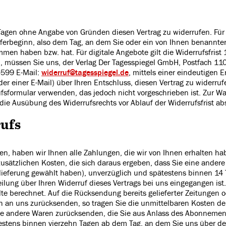
Tagen ohne Angabe von Gründen diesen Vertrag zu widerrufen. Für
ferbeginn, also dem Tag, an dem Sie oder ein von Ihnen benannter D
ommen haben bzw. hat. Für digitale Angebote gilt die Widerrufsfrist
 müssen Sie uns, der Verlag Der Tagesspiegel GmbH, Postfach 1102
-599 E-Mail:
widerruf@tagesspiegel.de
, mittels einer eindeutigen E
der einer E-Mail) über Ihren Entschluss, diesen Vertrag zu widerru
sformular verwenden, das jedoch nicht vorgeschrieben ist. Zur Wah
 die Ausübung des Widerrufsrechts vor Ablauf der Widerrufsfrist a
rufs
en, haben wir Ihnen alle Zahlungen, die wir von Ihnen erhalten hab
sätzlichen Kosten, die sich daraus ergeben, dass Sie eine andere 
lieferung gewählt haben), unverzüglich und spätestens binnen 14
ilung über Ihren Widerruf dieses Vertrags bei uns eingegangen ist
e berechnet. Auf die Rücksendung bereits gelieferter Zeitungen od
h an uns zurücksenden, so tragen Sie die unmittelbaren Kosten d
e andere Waren zurücksenden, die Sie aus Anlass des Abonnement
estens binnen vierzehn Tagen ab dem Tag, an dem Sie uns über de